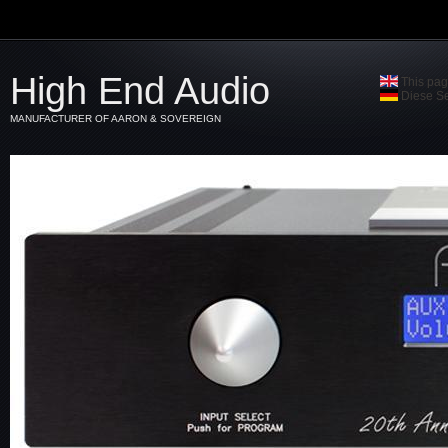
High End Audio
This pag
Diese Se
MANUFACTURER OF AARON & SOVEREIGN