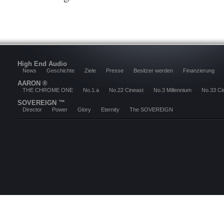
High End Audio
News
Geschichte
Ziele
Presse
Besitzer werden
Finanzierung
AARON ®
THE CHROME ONE
No.1.a
No.22 Cineast
No.3 Millennium
No.33 Ci
SOVEREIGN ™
Director
Power
Glory
Eternity
The SOVEREIGN