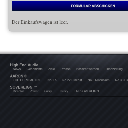
Der Einkaufswagen ist leer.
High End Audio
News
Geschichte
Ziele
Presse
Besitzer werden
Finanzierung
AARON ®
THE CHROME ONE
No.1.a
No.22 Cineast
No.3 Millennium
No.33 Ci
SOVEREIGN ™
Director
Power
Glory
Eternity
The SOVEREIGN