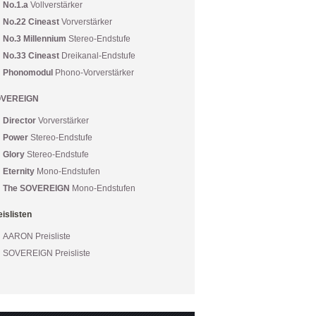
No.1.a
Vollverstärker
No.22 Cineast
Vorverstärker
No.3 Millennium
Stereo-Endstufe
No.33 Cineast
Dreikanal-Endstufe
Phonomodul
Phono-Vorverstärker
VEREIGN
Director
Vorverstärker
Power
Stereo-Endstufe
Glory
Stereo-Endstufe
Eternity
Mono-Endstufen
The SOVEREIGN
Mono-Endstufen
eislisten
AARON Preisliste
SOVEREIGN Preisliste