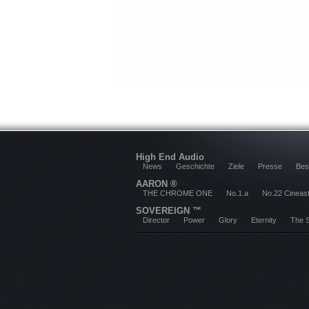
High End Audio
News
Geschichte
Ziele
Presse
Bes
AARON ®
THE CHROME ONE
No.1.a
No.22 Cineas
SOVEREIGN ™
Director
Power
Glory
Eternity
The 