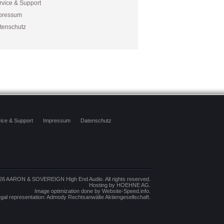
rvice & Support
pressum
tenschutz
ice & Support
Impressum
Datenschutz
026
AARON & SOVEREIGN High End Audio
. All rights reserved.
Hosting by
HOEHNE AG
.
Image optimization done by
Website-Speed.info
.
gal representation:
Admody Rechtsanwälte Aktiengesellschaft
.