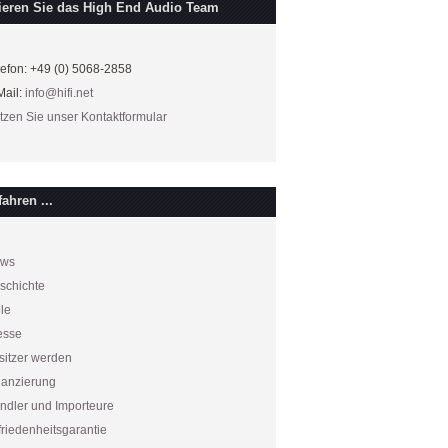
ieren Sie das High End Audio Team
lefon: +49 (0) 5068-2858
Mail:
info@hifi.net
tzen Sie unser Kontaktformular
ahren ...
ws
schichte
ele
esse
sitzer werden
nanzierung
ndler und Importeure
friedenheitsgarantie