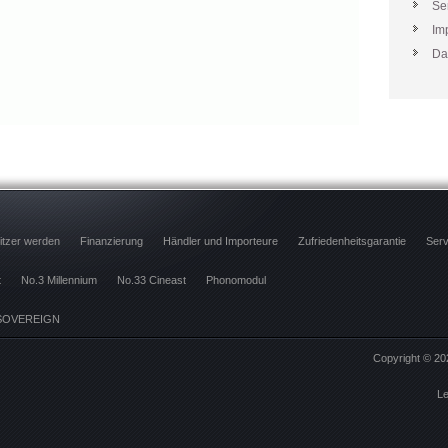
Se
Im
Da
itzer werden
Finanzierung
Händler und Importeure
Zufriedenheitsgarantie
Serv
t
No.3 Millennium
No.33 Cineast
Phonomodul
SOVEREIGN
Copyright © 2
Le